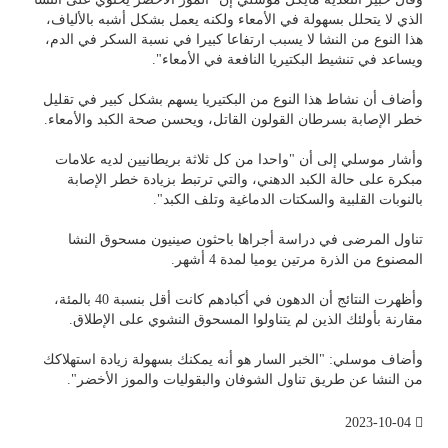
الذي لا يتحلل بسهولة في الأمعاء ولكنه يعمل بشكل أشبه بالألياف،
هذا النوع من النشا لا يسبب ارتفاعا كبيرا في نسبة السكر في الدم،
ويساعد في تنشيط البكتيريا النافعة في الأمعاء".
وأضاف أن نشاط هذا النوع من البكتيريا يسهم بشكل كبير في تقليل
خطر الإصابة بسرطان القولون القاتل، ويحسن صحة الكبد والأمعاء.
وأشار موسلي إلى أن "واحدا من كل ثلاثة بريطانيين لديه علامات
مبكرة على حالة الكبد الدهني، والتي ترتبط بزيادة خطر الإصابة
بالنوبات القلبية والسكتات الدماغية وتلف الكبد".
تناول المرضى في دراسة أجراها باحثون صينيون مسحوق النشا
المصنوع من الذرة مرتين يوميا لمدة 4 أشهر.
وأظهرت النتائج أن الدهون في أكبادهم كانت أقل بنسبة 40 بالمئة،
مقارنة بأولئك الذين لم يتناولوا المسحوق النشوي على الإطلاق.
وأضاف موسلي: "الخبر السار هو أنه يمكنك بسهولة زيادة استهلاكك
من النشا عن طريق تناول الشوفان والبقوليات والموز الأخضر".
2023-10-04