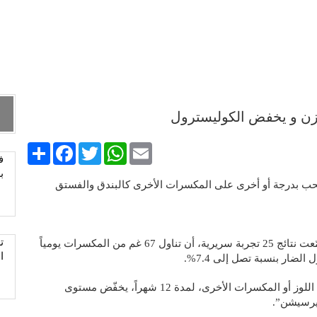
وزن و يخفض الكوليسترول
Share
Facebook
Twitter
WhatsApp
Email
ب
نسحب بدرجة أو أخرى على المكسرات الأخرى كالبندق والفستق
ت
وقد وجدت ورقة بحثية لباحثين في جامعة باريس سيتي، جمّعت نتائج 25 تجربة سريرية، أن تناول 67 غم من المكسرات يومياً
ا
وأفادت نتائج البحث بأن تناول ما بين 15 و108 غم يومياً من اللوز أو المكسرات الأخرى، لمدة 12 شهراً، يخفّض مستوى