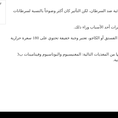
ت
ية ضد السرطان، لكن التأثير كان أكثر وضوحاً بالنسبة لسرطانات
ات أحد الأسباب وراء ذلك.
من ناحية أخرى، فإن 30 غم من اللوز أو الفول السوداني أو الفستق أو الكاجو، تعتبر وجبة خفيفة تحتوي على 180 سعرة حرارية
وتوفر هذه الحصة ما بين 10% و25% من الكمية الموصى بها من المغذيات التالية: المغنيسيوم والبوتاسيوم وفيتامينات ب3